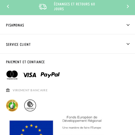
ÉCHANGES ET RETOURS 60
JOURS
PISAMONAS
QUI SOMMES-NOUS?
ACHETER DES CHAUSSURES PISAMONAS
SERVICE CLIENT
OÙ EST MA COMMANDE?
LIVRAISON ET RETOURS
DEMANDER RETOUR
CLUB PISAMONAS
PAIEMENT ET CONFIANCE
CONTACT
BLOG & NEWS
HORAIRES
AVIS LÉGAL, CONFIDENCIALITÉ ET COOKIES
QUESTIONS FRÉQUENTES
GUIDE DE TAILLES
VIREMENT BANCAIRE
SOLDES