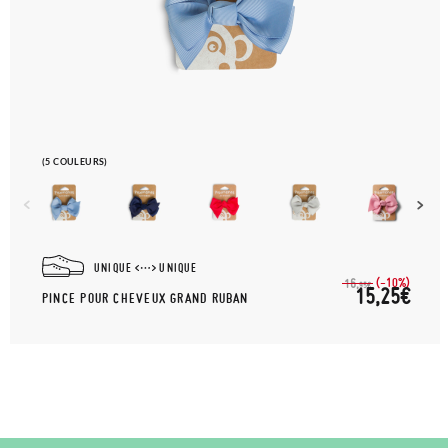
(5 COULEURS)
UNIQUE
UNIQUE
(-10%)
16,
95€
15,25€
PINCE POUR CHEVEUX GRAND RUBAN