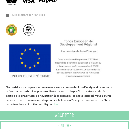
HORAIRES
AVIS LÉGAL, CONFIDENCIALITÉ ET COOKIES
QUESTIONS FRÉQUENTES
GUIDE DE TAILLES
VIREMENT BANCAIRE
SOLDES
Nous utilisons nos propres cookies et ceux de tiers à des fins d'analyse et pour vous
présenter des publicités personnalisées basées sur le profil utilisateur établi à
partir de vos habitudes de navigation (par exemple, les pages visitées). Vous pouvez
accepter tous les cookies en cliquant sur le bouton 'Accepter' mais aussi les définir
ou refuser leur utilisation en cliquant
here.
ACCEPTER
PROCHE