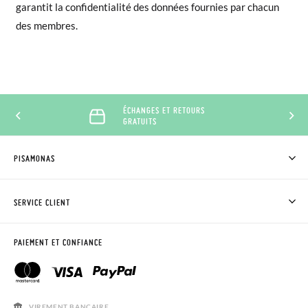
garantit la confidentialité des données fournies par chacun
des membres.
ÉCHANGES ET RETOURS
GRATUITS
PISAMONAS
QUI SOMMES-NOUS?
ACHETER DES CHAUSSURES PISAMONAS
SERVICE CLIENT
OÙ EST MA COMMANDE?
LIVRAISON ET RETOURS
DEMANDER RETOUR
CLUB PISAMONAS
PAIEMENT ET CONFIANCE
CONTACT
BLOG & NEWS
HORAIRES
AVIS LÉGAL, CONFIDENCIALITÉ ET COOKIES
QUESTIONS FRÉQUENTES
GUIDE DE TAILLES
VIREMENT BANCAIRE