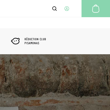
Mon
PANNEAU DE CONFIGURATION
CARNET D'ADRESSES
RÉDUCTION CLUB
PISAMONAS
INFORMATIONS DU COMPTE
MA CARTE DE CRÉDIT
BUREAU D'AIDE
CLUB PISAMONAS
NEWSLETTER
MES COMMANDES
MES RETOURS
MES TICKETS
DÉCONNEXION