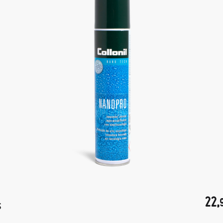
22,
S