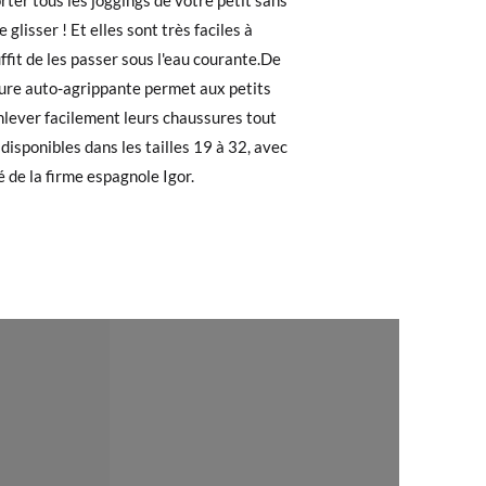
 recherchiez, vous pouvez facilement
28
29
30
31
32
0
17,6
18,2
18,8
19,3
19,9
e. Si vous avez passé commande en tant
 de commande ainsi que l'adresse e-mail
uement dans votre boîte de réception.
é de la firme espagnole Igor.
de poste en utilisant l'étiquette fournie,