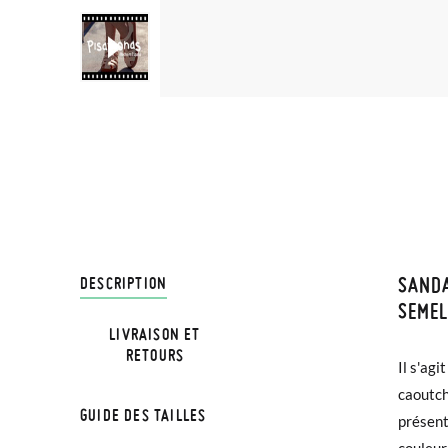
SANDA
LIVRA
DESCRIPTION
SEMEL
LIVRAISON ET
Chez Pi
RETOURS
Il s'agi
activités
4,95 € 
caoutch
: plage, 
avant 1
GUIDE DES TAILLES
présent
sandal