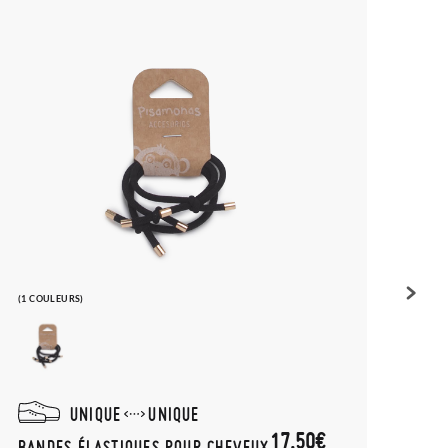
(1 COULEURS)
(2 COU
UNIQUE
UNIQUE
17,50€
BANDES ÉLASTIQUES POUR CHEVEUX
ATTA