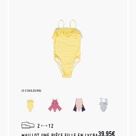
(5 COULEURS)
2
12
39,95€
MAILLOT UNE PIÈCE FILLE EN LYCRA