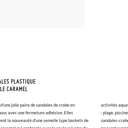
LES PLASTIQUE
ISON ET RETOURS
LE CARAMEL
samonas, la livraison est gratuite dès 40 €. Pour les commandes infér
t d'une jolie paire de sandales de crabe en
 aquatiques que votre petit va pratiquer cet été
et prendra de 4 à 5 jours ouvrables pour arriver par coursier. Veuill
ouc avec une fermeture adhésive. Elles
piscine, jeux dans le jardin... les traditionnels
5h, sinon elle sera expédiée le lendemain.
ent la nouveauté d'une semelle type baskets de
es-crabe, mais maintenant tout-terrain qui