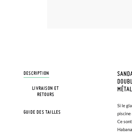
SANDA
LIVRA
DESCRIPTION
DOUBL
MÉTAL
LIVRAISON ET
Chez Pi
RETOURS
4,95 € 
Si le g
les ren
avant 1
GUIDE DES TAILLES
piscine
qui s'a
Ce sont
avec n'
Si vos 
Habana 
sophisti
demande