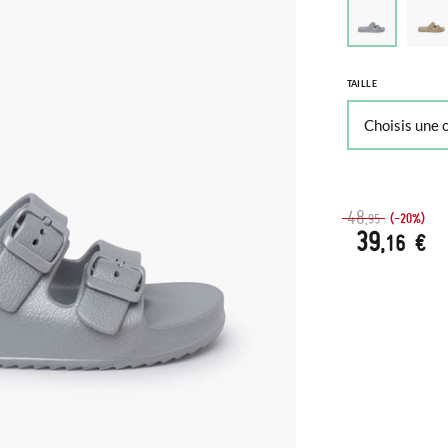
TAILLE
48
(-20%)
,95
39
,16 €