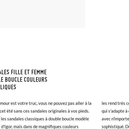
LES FILLE ET FEMME
ISON ET RETOURS
E BOUCLE COULEURS
LIQUES
samonas, la livraison est gratuite dès 40 €. Pour les commandes infér
et prendra de 4 à 5 jours ouvrables pour arriver par coursier. Veuill
lamour est votre truc, vous ne pouvez pas aller à la
d très confortables, ainsi qu'un design intemporel
5h, sinon elle sera expédiée le lendemain.
 cet été sans ces sandales originales à vos pieds.
dapte à différents styles, idéal pour les combiner
 les sandales classiques à double boucle modèle
importe quel look de plage, du plus simple au plus
chaussures arrivent et ne correspondent pas tout à fait à ce que vous
d'Igor, mais dans de magnifiques couleurs
qué. De plus, elles sont super légères, elles ne
r un retour gratuit.