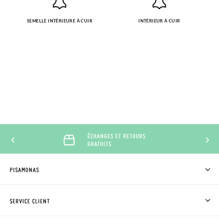
SEMELLE INTÉRIEURE À CUIR
INTÉRIEUR À CUIR
ÉCHANGES ET RETOURS
GRATUITS
PISAMONAS
QUI SOMMES-NOUS?
ACHETER DES CHAUSSURES PISAMONAS
SERVICE CLIENT
OÙ EST MA COMMANDE?
LIVRAISON ET RETOURS