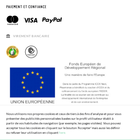
DEMANDER RETOUR
CLUB PISAMONAS
PAIEMENT ET CONFIANCE
CONTACT
BLOG & NEWS
HORAIRES
AVIS LÉGAL, CONFIDENCIALITÉ ET COOKIES
QUESTIONS FRÉQUENTES
GUIDE DE TAILLES
VIREMENT BANCAIRE
SOLDES
Nous utilisons nos propres cookies et ceux de tiers à des fins d'analyse et pour vous
présenter des publicités personnalisées basées sur le profil utilisateur établi à
partir de vos habitudes de navigation (par exemple, les pages visitées). Vous pouvez
accepter tous les cookies en cliquant sur le bouton 'Accepter' mais aussi les définir
ou refuser leur utilisation en cliquant
here.