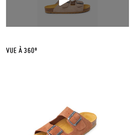
lancer la procédure. Si vous avez passé commande en tant
qu'invité, veuillez vous rendre sur notre page
Retours
et saisir
votre numéro de commande ainsi que l'adresse e-mail utilisée
pour l'achat. Une étiquette de retour sera alors envoyée
automatiquement dans votre boîte de réception.
VUE À 360º
Pour échanger un article, veuillez retourner votre paire
d'origine à un bureau de poste en utilisant l'étiquette fournie,
puis passez une nouvelle commande pour la taille ou le modèle
souhaité.