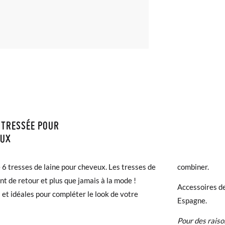
 TRESSÉE POUR
ISON ET RETOURS
EUX
samonas, la livraison est gratuite dès 40 €. Pour les commandes infér
 6 tresses de laine pour cheveux. Les tresses de
combiner.
et prendra de 4 à 5 jours ouvrables pour arriver par coursier. Veuill
ont de retour et plus que jamais à la mode !
5h, sinon elle sera expédiée le lendemain.
Accessoires de
 et idéales pour compléter le look de votre
Espagne.
chaussures arrivent et ne correspondent pas tout à fait à ce que vous
Pour des raiso
r un retour gratuit.