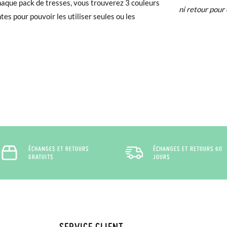
aque pack de tresses, vous trouverez 3 couleurs
ni retour pour 
ntes pour pouvoir les utiliser seules ou les
 avez un compte, connectez-vous simplement pour lancer la procédur
té, veuillez vous rendre sur notre page
Retours
et saisir votre numéro
e pour l'achat. Une étiquette de retour sera alors envoyée automatiq
hanger un article, veuillez retourner votre paire d'origine à un bureau 
ssez une nouvelle commande pour la taille ou le modèle souhaité.
ÉCHANGES ET RETOURS
ÉCHANGES ET RETOURS 60
GRATUITS
JOURS
SERVICE CLIENT