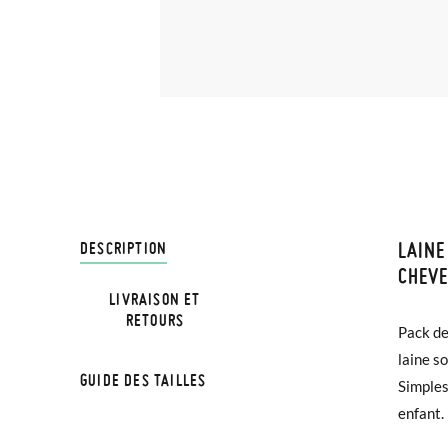
LAINE
LIVRA
DESCRIPTION
CHEV
LIVRAISON ET
Chez Pi
RETOURS
Pack de
4,95 € 
laine s
avant 1
GUIDE DES TAILLES
Simples
enfant.
Si vos 
demande