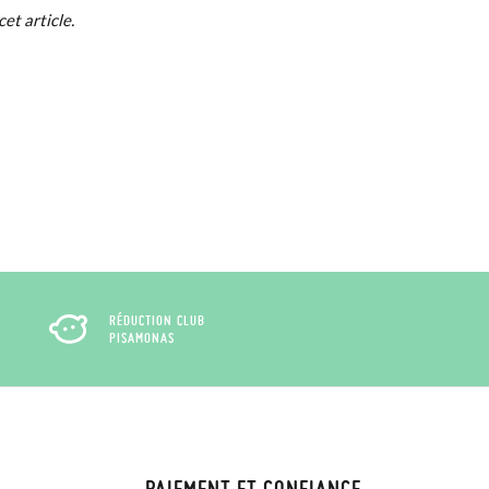
cet article.
e. Si vous avez passé commande en tant
 de commande ainsi que l'adresse e-mail
uement dans votre boîte de réception.
de poste en utilisant l'étiquette fournie,
RÉDUCTION CLUB
PISAMONAS
PAIEMENT ET CONFIANCE