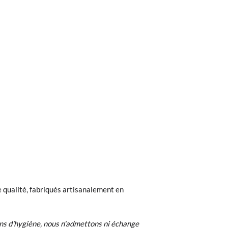
ieures à 40 €, la livraison standard coûte
ez noter que la commande doit être passée
 qualité, fabriqués artisanalement en
 recherchiez, vous pouvez facilement
ns d'hygiène, nous n'admettons ni échange