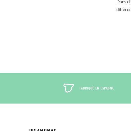
Dans ch
différe
Si vous
qu'invi
utilisé
Pour éc
puis pa
FABRIQUÉ EN ESPAGNE
PISAMONAS