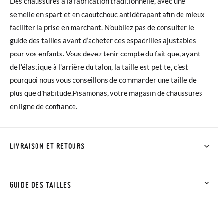
Des chaussures à la fabrication traditionnelle, avec une
semelle en spart et en caoutchouc antidérapant afin de mieux
faciliter la prise en marchant. N’oubliez pas de consulter le
guide des tailles avant d’acheter ces espadrilles ajustables
pour vos enfants. Vous devez tenir compte du fait que, ayant
de l'élastique à l'arrière du talon, la taille est petite, c'est
pourquoi nous vous conseillons de commander une taille de
plus que d'habitude.Pisamonas, votre magasin de chaussures
en ligne de confiance.
LIVRAISON ET RETOURS
Chez Pisamonas, la livraison est gratuite dès 40 €. Pour les
commandes inférieures à 40 €, la livraison standard coûte
GUIDE DES TAILLES
4,95 € et prendra de 4 à 5 jours ouvrables pour arriver par
coursier. Veuillez noter que la commande doit être passée