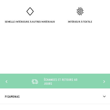
SEMELLE INTÉRIEURE À AUTRES MATÉRIAUX
INTÉRIEUR À TEXTILE
ÉCHANGES ET RETOURS 60
JOURS
PISAMONAS
QUI SOMMES-NOUS?
ACHETER DES CHAUSSURES PISAMONAS