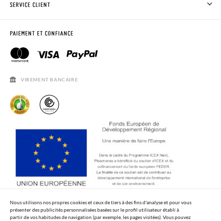
SERVICE CLIENT
OÙ EST MA COMMANDE?
LIVRAISON ET RETOURS
DEMANDER RETOUR
CLUB PISAMONAS
PAIEMENT ET CONFIANCE
CONTACT
BLOG & NEWS
HORAIRES
AVIS LÉGAL, CONFIDENCIALITÉ ET COOKIES
QUESTIONS FRÉQUENTES
GUIDE DE TAILLES
VIREMENT BANCAIRE
SOLDES
Nous utilisons nos propres cookies et ceux de tiers à des fins d'analyse et pour vous
présenter des publicités personnalisées basées sur le profil utilisateur établi à
partir de vos habitudes de navigation (par exemple, les pages visitées). Vous pouvez