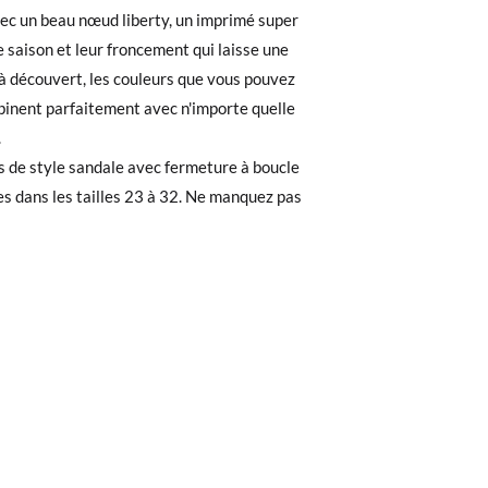
29
30
31
32
ec un beau nœud liberty, un imprimé super
 saison et leur froncement qui laisse une
e. Si vous avez passé commande en tant
18,8
19,5
20,2
20,8
 à découvert, les couleurs que vous pouvez
 de commande ainsi que l'adresse e-mail
binent parfaitement avec n'importe quelle
uement dans votre boîte de réception.
.
s de style sandale avec fermeture à boucle
de poste en utilisant l'étiquette fournie,
es dans les tailles 23 à 32. Ne manquez pas