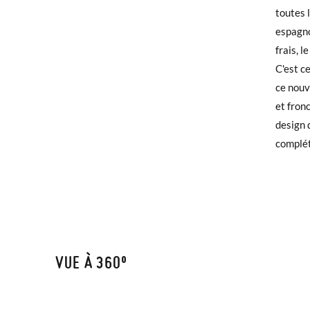
TAILLE
toutes 
espagno
Si vous
CM
frais, l
qu'invi
C'est c
utilisé
ce nouv
et fron
Pour éc
design 
puis pa
complét
VUE À 360º