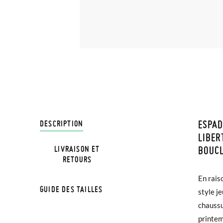
ESPAD
LIVRA
DESCRIPTION
LIBER
BOUC
LIVRAISON ET
Chez Pi
NOTE: L
RETOURS
4,95 € 
chaussu
En raiso
avant 1
semelle
GUIDE DES TAILLES
style je
chaussu
Si vos 
printem
demande