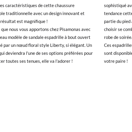
22
23
24
25
26
27
28
les caractéristiques de cette chaussure
sophistiqué av
le traditionnelle avec un design innovant et
tendance cette
 avez un compte, connectez-vous simplement pour lancer la procédur
14,1
14,8
15,5
16,2
16,9
17,5
18,1
e résultat est magnifique !
partie du pied
té, veuillez vous rendre sur notre page
Retours
et saisir votre numéro
e que nous vous apportons chez Pisamonas avec
choisir se com
e pour l'achat. Une étiquette de retour sera alors envoyée automatiq
eau modèle de sandale espadrille à bout ouvert
robe de soirée
cé par un nœud floral style Liberty, si élégant. Un
Ces espadrille
hanger un article, veuillez retourner votre paire d'origine à un bureau 
qui deviendra l'une de ses options préférées pour
sont disponibl
ssez une nouvelle commande pour la taille ou le modèle souhaité.
er toutes ses tenues, elle va l'adorer !
votre paire !