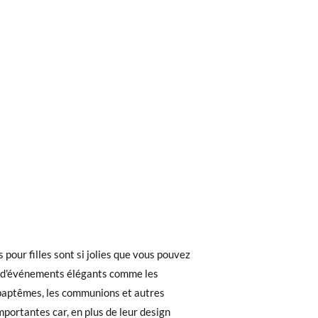
ieures à 40 €, la livraison standard coûte
de la semelle intérieure de cette
ez noter que la commande doit être passée
érieure de sa chaussure actuelle (et pas la
 pour filles sont si jolies que vous pouvez
s d'événements élégants comme les
 baptêmes, les communions et autres
 recherchiez, vous pouvez facilement
mportantes car, en plus de leur design