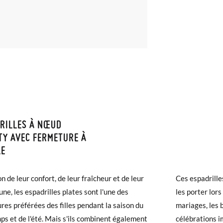
RILLES À NŒUD
ISON ET RETOURS
TY AVEC FERMETURE À
LE
samonas, la livraison est gratuite dès 40 €. Pour les commandes infér
es mesures du tableau valent uniquement pour ce modèle et la taille 
et prendra de 4 à 5 jours ouvrables pour arriver par coursier. Veuill
re, pour comparer la mesure du pied de votre enfant ou la semelle int
n de leur confort, de leur fraîcheur et de leur
Ces espadrilles
5h, sinon elle sera expédiée le lendemain.
 extérieure).
une, les espadrilles plates sont l'une des
les porter lor
res préférées des filles pendant la saison du
mariages, les
chaussures arrivent et ne correspondent pas tout à fait à ce que vous
ps et de l'été. Mais s'ils combinent également
célébrations i
r un retour gratuit.