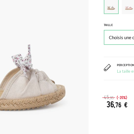
TAILLE
PERCEPTION
La taille 
45
(-20%)
,95
36
,76 €