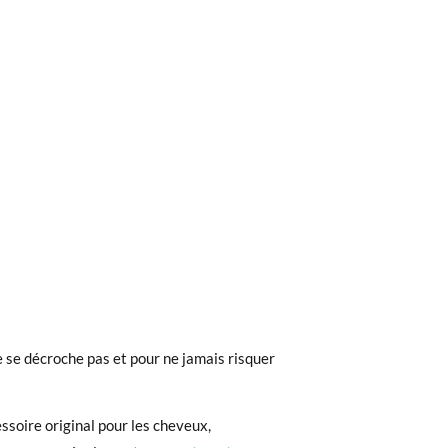
ieures à 40 €, la livraison standard coûte
ez noter que la commande doit être passée
 se décroche pas et pour ne jamais risquer
 recherchiez, vous pouvez facilement
ssoire original pour les cheveux,