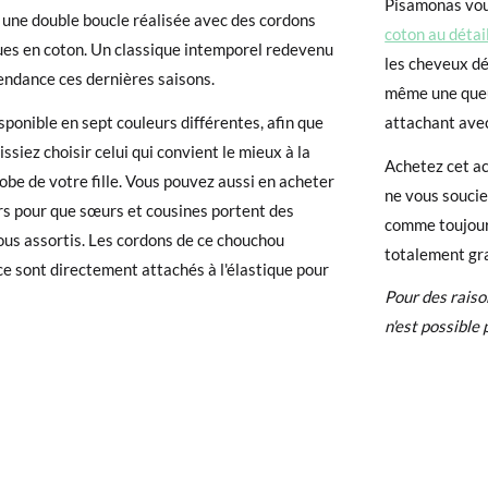
Pisamonas vo
, une double boucle réalisée avec des cordons
coton au détai
ues en coton. Un classique intemporel redevenu
 avez un compte, connectez-vous simplement pour lancer la procédur
les cheveux dét
endance ces dernières saisons.
té, veuillez vous rendre sur notre page
Retours
et saisir votre numéro
même une queu
e pour l'achat. Une étiquette de retour sera alors envoyée automatiq
isponible en sept couleurs différentes, afin que
attachant ave
issiez choisir celui qui convient le mieux à la
Achetez cet ac
hanger un article, veuillez retourner votre paire d'origine à un bureau 
obe de votre fille. Vous pouvez aussi en acheter
ne vous soucie
ssez une nouvelle commande pour la taille ou le modèle souhaité.
rs pour que sœurs et cousines portent des
comme toujour
us assortis. Les cordons de ce chouchou
totalement gra
e sont directement attachés à l'élastique pour
Pour des raiso
n'est possible 