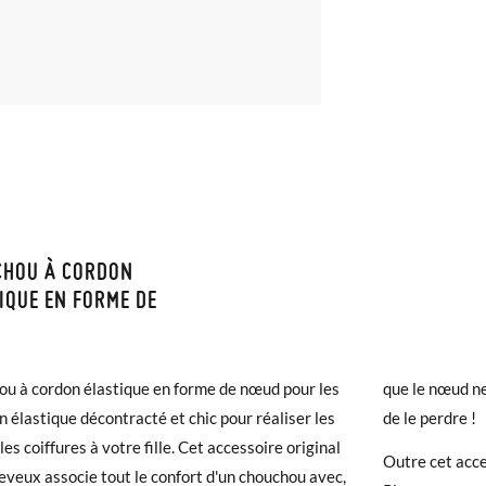
CHOU À CORDON
ISON ET RETOURS
IQUE EN FORME DE
samonas, la livraison est gratuite dès 40 €. Pour les commandes infér
et prendra de 4 à 5 jours ouvrables pour arriver par coursier. Veuill
u à cordon élastique en forme de nœud pour les
que le nœud ne
5h, sinon elle sera expédiée le lendemain.
Un élastique décontracté et chic pour réaliser les
de le perdre !
les coiffures à votre fille. Cet accessoire original
chaussures arrivent et ne correspondent pas tout à fait à ce que vous
Outre cet acce
eveux associe tout le confort d'un chouchou avec,
r un retour gratuit.