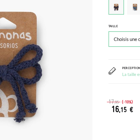
TAILLE
PERCEPTION
La taille 
17
(-10%)
,95
16
,15 €