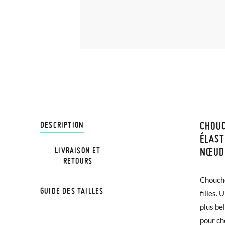
CHOU
LIVRA
DESCRIPTION
ÉLAST
NŒUD
LIVRAISON ET
Chez Pi
RETOURS
4,95 € 
Choucho
avant 1
GUIDE DES TAILLES
filles. 
plus bel
Si vos 
pour ch
demande