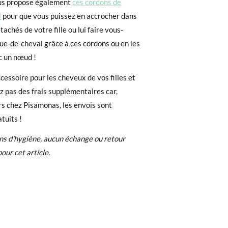
us propose également
ces cordons de
l
pour que vous puissez en accrocher dans
e. Si vous avez passé commande en tant
achés de votre fille ou lui faire vous-
 de commande ainsi que l'adresse e-mail
e-de-cheval grâce à ces cordons ou en les
uement dans votre boîte de réception.
c un nœud !
cessoire pour les cheveux de vos filles et
de poste en utilisant l'étiquette fournie,
z pas des frais supplémentaires car,
s chez Pisamonas, les envois sont
tuits !
ns d'hygiène, aucun échange ou retour
pour cet article.