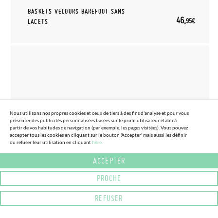
BASKETS VELOURS BAREFOOT SANS
46,
95€
LACETS
Nous utilisons nos propres cookies et ceux de tiers à des fins d'analyse et pour vous
présenter des publicités personnalisées basées sur le profil utilisateur établi à
partir de vos habitudes de navigation (par exemple, les pages visitées). Vous pouvez
accepter tous les cookies en cliquant sur le bouton 'Accepter' mais aussi les définir
ou refuser leur utilisation en cliquant
here.
ACCEPTER
PROCHE
(2 COULEURS)
PLUS D'INFORMATION
REFUSER