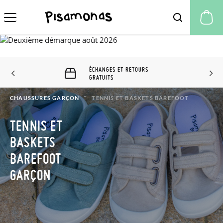
Mo
ÉCHANGES ET RETOURS 60
JOURS
CHAUSSURES GARÇON
TENNIS ET BASKETS BAREFOOT
TENNIS ET
BASKETS
BAREFOOT
GARÇON