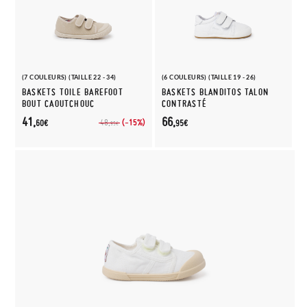
(7 COULEURS) (TAILLE 22 - 34)
(6 COULEURS) (TAILLE 19 - 26)
BASKETS TOILE BAREFOOT
BASKETS BLANDITOS TALON
BOUT CAOUTCHOUC
CONTRASTÉ
41,
66,
(-15%)
48,
60€
95€
95€