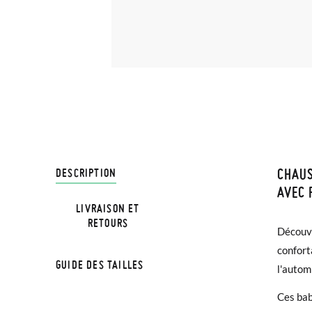
CHAUS
LIVRA
DESCRIPTION
AVEC 
LIVRAISON ET
Chez Pi
RETOURS
NOTE:
Découvr
4,95 € 
chaussu
confort
avant 1
GUIDE DES TAILLES
semelle
l'autom
Si vos 
Ces bab
demande