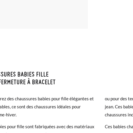
SURES BABIES FILLE
ISON ET RETOURS
FERMETURE À BRACELET
samonas, la livraison est gratuite dès 40 €. Pour les commandes infér
Les mesures du tableau valent uniquement pour ce modèle et la taille
ez des chaussures babies pour fille élégantes et
ou pour des te
et prendra de 4 à 5 jours ouvrables pour arriver par coursier. Veuill
re, pour comparer la mesure du pied de votre enfant ou la semelle int
ables, ce sont des chaussures idéales pour
jean. Ces babi
5h, sinon elle sera expédiée le lendemain.
 extérieure).
ne-hiver.
chaussures ind
chaussures arrivent et ne correspondent pas tout à fait à ce que vous
ies pour fille sont fabriquées avec des matériaux
Ces babies cha
r un retour gratuit.