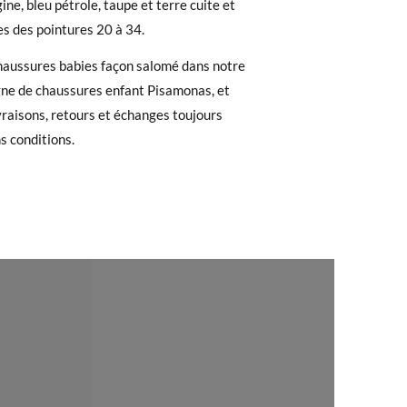
ine, bleu pétrole, taupe et terre cuite et
es des pointures 20 à 34.
e. Si vous avez passé commande en tant
haussures babies façon salomé dans notre
 de commande ainsi que l'adresse e-mail
gne de chaussures enfant Pisamonas, et
uement dans votre boîte de réception.
ivraisons, retours et échanges toujours
ns conditions.
de poste en utilisant l'étiquette fournie,
29
30
31
32
33
34
18,4
19,2
19,8
20,4
21,2
21,8