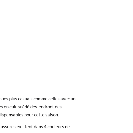
ieures à 40 €, la livraison standard coûte
 de la semelle intérieure de cette
nues plus casuals comme celles avec un
ez noter que la commande doit être passée
érieure de sa chaussure actuelle (et pas la
es en cuir suédé deviendront des
ispensables pour cette saison.
 recherchiez, vous pouvez facilement
ussures existent dans 4 couleurs de