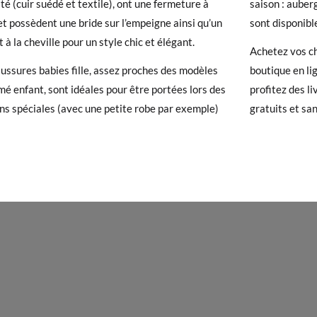
ité (cuir suédé et textile), ont une fermeture à
saison : auberg
et possèdent une bride sur l’empeigne ainsi qu’un
sont disponibl
 avez un compte, connectez-vous simplement pour lancer la procédur
 à la cheville pour un style chic et élégant.
res babies fille fermeture à bracelet
Achetez vos c
té, veuillez vous rendre sur notre page
Retours
et saisir votre numéro
ussures babies fille, assez proches des modèles
boutique en li
e pour l'achat. Une étiquette de retour sera alors envoyée automatiq
mé enfant, sont idéales pour être portées lors des
profitez des l
ns spéciales (avec une petite robe par exemple)
gratuits et sa
hanger un article, veuillez retourner votre paire d'origine à un bureau 
20
21
22
23
24
25
26
27
28
ssez une nouvelle commande pour la taille ou le modèle souhaité.
12,6
13,2
13,9
14,6
15,2
16,0
16,6
17,2
17,8