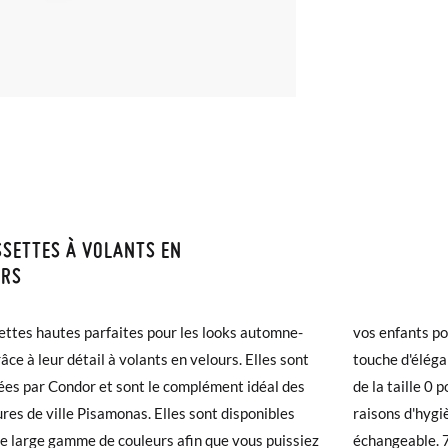
SETTES À VOLANTS EN
ISON ET RETOURS
URS
samonas, la livraison est gratuite dès 40 €. Pour les commandes infér
ttes hautes parfaites pour les looks automne-
ants pour les occasions où vous devez ajouter une
et prendra de 4 à 5 jours ouvrables pour arriver par coursier. Veuill
âce à leur détail à volants en velours. Elles sont
d'élégance à leur tenue. Vous pouvez les trouver
5h, sinon elle sera expédiée le lendemain.
ées par Condor et sont le complément idéal des
ille 0 pour les bébés jusqu'à la taille 8. Pour des
E
0
2
4
6
res de ville Pisamonas. Elles sont disponibles
 d'hygiène, cet article n'est ni remboursable ni
chaussures arrivent et ne correspondent pas tout à fait à ce que vous
e large gamme de couleurs afin que vous puissiez
échangeable. 
r un retour gratuit.