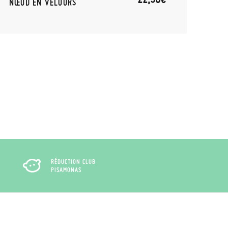
NŒUD EN VELOURS
REM
RÉDUCTION CLUB
PISAMONAS