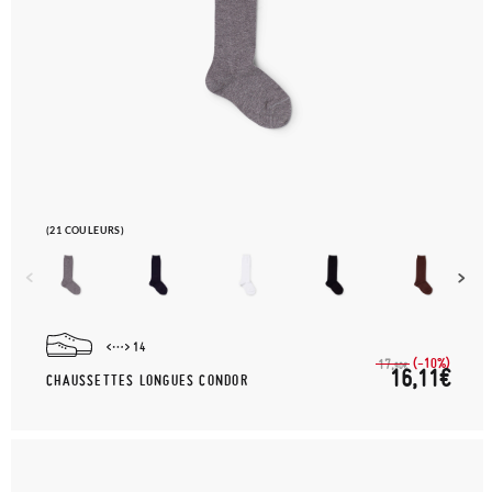
(21 COULEURS)
14
(-10%)
17,
90€
16,11€
CHAUSSETTES LONGUES CONDOR