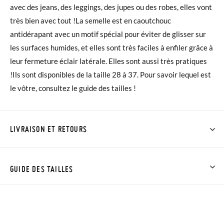
avec des jeans, des leggings, des jupes ou des robes, elles vont
très bien avec tout !La semelle est en caoutchouc
antidérapant avec un motif spécial pour éviter de glisser sur
les surfaces humides, et elles sont très faciles à enfiler grâce à
leur fermeture éclair latérale. Elles sont aussi très pratiques
!Ils sont disponibles de la taille 28 à 37. Pour savoir lequel est
le vôtre, consultez le guide des tailles !
LIVRAISON ET RETOURS
Chez Pisamonas, la livraison est gratuite dès 40 €. Pour les
commandes inférieures à 40 €, la livraison standard coûte
GUIDE DES TAILLES
4,95 € et prendra de 4 à 5 jours ouvrables pour arriver par
coursier. Veuillez noter que la commande doit être passée
NOTA: Las medidas de la tabla son de este modelo en
avant 15h, sinon elle sera expédiée le lendemain.
concreto, y de la suela interior del zapato, para que compares