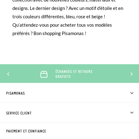
designs. Le dernier design ? Avec un motif d’étoile et en
trois couleurs différentes, bleu, rose et beige !
Qu’attendez-vous pour acheter tous vos modèles
préférés ? Bon shopping Pisamonas !
ÉCHANGES ET RETOURS
GRATUITS
PISAMONAS
QUI SOMMES-NOUS?
ACHETER DES CHAUSSURES PISAMONAS
SERVICE CLIENT
OÙ EST MA COMMANDE?
LIVRAISON ET RETOURS
DEMANDER RETOUR
CLUB PISAMONAS
PAIEMENT ET CONFIANCE