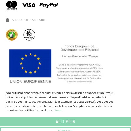
CONTACT
BLOG & NEWS
HORAIRES
AVIS LÉGAL, CONFIDENCIALITÉ ET COOKIES
QUESTIONS FRÉQUENTES
GUIDE DE TAILLES
VIREMENT BANCAIRE
SOLDES
Nous utilisons nos propres cookies et ceux de tiers à des fins d'analyse et pour vous
présenter des publicités personnalisées basées sur le profil utilisateur établi à
partir de vos habitudes de navigation (par exemple, les pages visitées). Vous pouvez
accepter tous les cookies en cliquant sur le bouton 'Accepter' mais aussi les définir
ou refuser leur utilisation en cliquant
here.
ACCEPTER