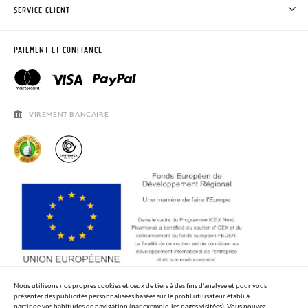
ACHETER DES CHAUSSURES PISAMONAS
SERVICE CLIENT
OÙ EST MA COMMANDE?
LIVRAISON ET RETOURS
DEMANDER RETOUR
CLUB PISAMONAS
PAIEMENT ET CONFIANCE
CONTACT
BLOG & NEWS
HORAIRES
AVIS LÉGAL, CONFIDENCIALITÉ ET COOKIES
QUESTIONS FRÉQUENTES
GUIDE DE TAILLES
VIREMENT BANCAIRE
SOLDES
Nous utilisons nos propres cookies et ceux de tiers à des fins d'analyse et pour vous
présenter des publicités personnalisées basées sur le profil utilisateur établi à
partir de vos habitudes de navigation (par exemple, les pages visitées). Vous pouvez