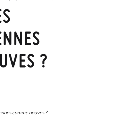
ES
ENNES
UVES ?
iennes comme neuves ?