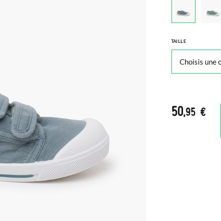
TAILLE
50
,95 €