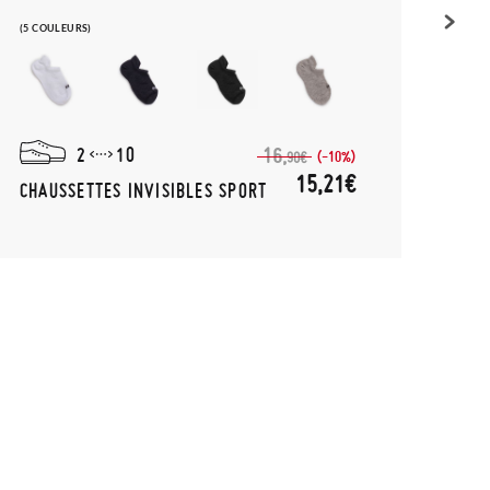
(5 COULEURS)
(3 COU
2
10
16,
(-10%)
90€
15,21€
CHAUSSETTES INVISIBLES SPORT
CHAU
FIL 