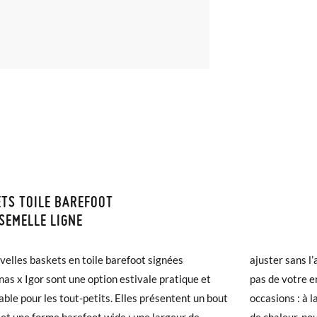
TS TOILE BAREFOOT
ISON ET RETOURS
SEMELLE LIGNE
samonas, la livraison est gratuite dès 40 €. Pour les commandes infér
velles baskets en toile barefoot signées
ans l’aide des grands. Parfaites dès les premiers
et prendra de 4 à 5 jours ouvrables pour arriver par coursier. Veuill
as x Igor sont une option estivale pratique et
votre enfant, elles conviennent à toutes les
5h, sinon elle sera expédiée le lendemain.
able pour les tout-petits. Elles présentent un bout
ns : à la crèche ou à l’école dès les premiers jours