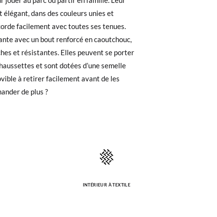
 recherchiez, vous pouvez facilement
6
27
28
29
30
6,00
16,60
17,30
17,90
18,60
e. Si vous avez passé commande en tant
 de commande ainsi que l'adresse e-mail
6,70
17,30
18,00
18,60
19,30
uement dans votre boîte de réception.
,80
6,95
7,10
7,25
7,40
ander de plus ?
de poste en utilisant l'étiquette fournie,
INTÉRIEUR À TEXTILE