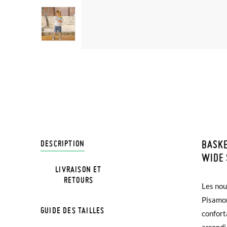
BASKE
LIVRA
DESCRIPTION
WIDE 
LIVRAISON ET
Chez Pi
RETOURS
Les nou
ajuster s
4,95 € 
Pisamon
pas de 
avant 1
GUIDE DES TAILLES
confort
occasio