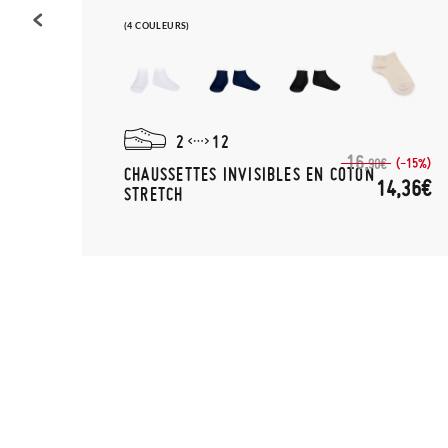
(4 COULEURS)
2
12
16,
(-30%)
(-15%)
90€
CHAUSSETTES INVISIBLES EN COTON
,52€
14,36€
STRETCH