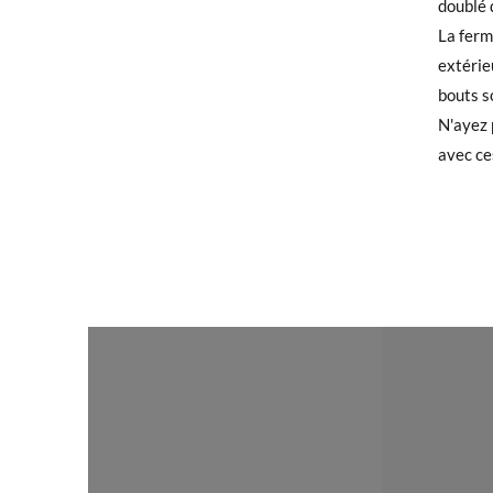
doublé 
La ferm
Bottes 
Si vous
extérie
qu'invi
bouts s
utilisé
N'ayez 
TALLA
avec ce
Pour éc
puis pa
CM