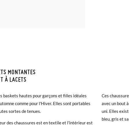
ETS MONTANTES
ISON ET RETOURS
T À LACETS
samonas, la livraison est gratuite dès 40 €. Pour les commandes infér
es mesures du tableau sont pour ce modele concret, et de la semelle
es baskets hautes pour garçons et filles idéales
Ces chaussures
et prendra de 4 à 5 jours ouvrables pour arriver par coursier. Veuill
re du pied de votre enfant ou la semelle intérieure de sa chaussure ac
Automne comme pour l'Hiver. Elles sont portables
avec un bout à
5h, sinon elle sera expédiée le lendemain.
utes sortes de tenues.
uni. Elles exi
bleu, gris et sa
chaussures arrivent et ne correspondent pas tout à fait à ce que vous
eur des chaussures est en textile et l'intérieur est
r un retour gratuit.