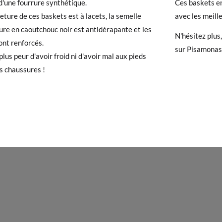
d'une fourrure synthétique.
Ces baskets e
eture de ces baskets est à lacets, la semelle
avec les meill
Enfant avec lacets hiver
 avez un compte, connectez-vous simplement pour lancer la procédur
ure en caoutchouc noir est antidérapante et les
N'hésitez plus
té, veuillez vous rendre sur notre page
Retours
et saisir votre numéro
ont renforcés.
sur Pisamonas 
e pour l'achat. Une étiquette de retour sera alors envoyée automatiq
plus peur d'avoir froid ni d'avoir mal aux pieds
23
24
25
26
27
28
29
30
31
32
33
s chaussures !
hanger un article, veuillez retourner votre paire d'origine à un bureau 
ssez une nouvelle commande pour la taille ou le modèle souhaité.
13,7
14,4
15,1
15,7
16,4
17,0
17,7
18,4
19,0
19,7
20,3