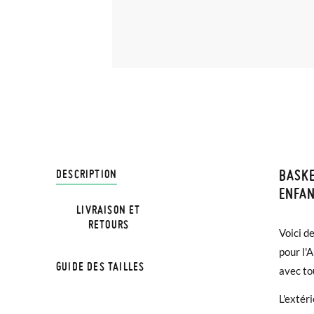
BASK
LIVRA
DESCRIPTION
ENFAN
LIVRAISON ET
Chez Pi
RETOURS
NOTE: L
Voici d
4,95 € 
la mesu
pour l'
avant 1
GUIDE DES TAILLES
avec to
Si vos 
L'extéri
demande