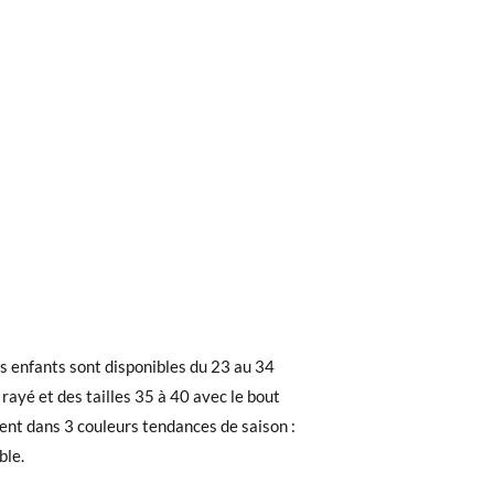
ieures à 40 €, la livraison standard coûte
 intérieure de la chaussure, pour comparer
 enfants sont disponibles du 23 au 34
ez noter que la commande doit être passée
tuelle (et pas la semelle extérieure)
 rayé et des tailles 35 à 40 avec le bout
stent dans 3 couleurs tendances de saison :
ble.
 recherchiez, vous pouvez facilement