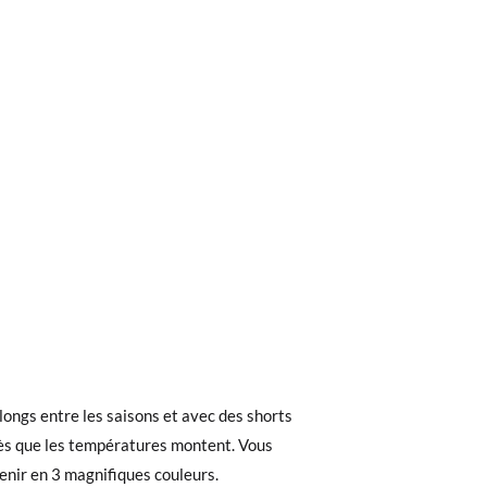
ieures à 40 €, la livraison standard coûte
cifique et la semelle intérieure de la
longs entre les saisons et avec des shorts
ez noter que la commande doit être passée
etit ou avec la semelle intérieure
dès que les températures montent. Vous
enir en 3 magnifiques couleurs.