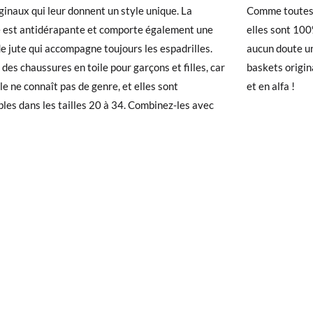
iginaux qui leur donnent un style unique. La
Comme toutes 
chaussures arrivent et ne correspondent pas tout à fait à ce que vous
 est antidérapante et comporte également une
elles sont 100
r un retour gratuit.
20
21
22
23
24
25
26
27
28
29
30
31
e jute qui accompagne toujours les espadrilles.
aucun doute un
 des chaussures en toile pour garçons et filles, car
baskets origin
 avez un compte, connectez-vous simplement pour lancer la procédur
13,0
13,5
14,1
14,7
15,4
16,0
16,7
17,4
18,1
18,7
19,4
20,
yle ne connaît pas de genre, et elles sont
et en alfa !
té, veuillez vous rendre sur notre page
Retours
et saisir votre numéro
bles dans les tailles 20 à 34. Combinez-les avec
e pour l'achat. Une étiquette de retour sera alors envoyée automatiq
hanger un article, veuillez retourner votre paire d'origine à un bureau 
ssez une nouvelle commande pour la taille ou le modèle souhaité.