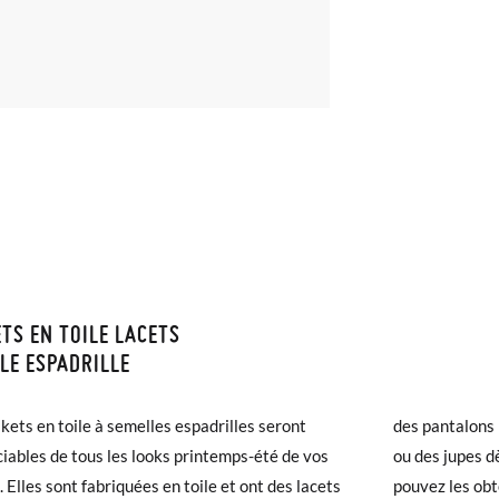
TS EN TOILE LACETS
ISON ET RETOURS
LE ESPADRILLE
samonas, la livraison est gratuite dès 40 €. Pour les commandes infér
E : Les mesures indiquées dans le tableau concernent ce modèle spé
kets en toile à semelles espadrilles seront
des pantalons 
et prendra de 4 à 5 jours ouvrables pour arriver par coursier. Veuill
re. Vous pouvez donc comparer avec la mesure du pied de votre tout-p
ciables de tous les looks printemps-été de vos
ou des jupes 
5h, sinon elle sera expédiée le lendemain.
s chaussures que vous possédez, et non avec la semelle. l'extérieur.
. Elles sont fabriquées en toile et ont des lacets
pouvez les obt