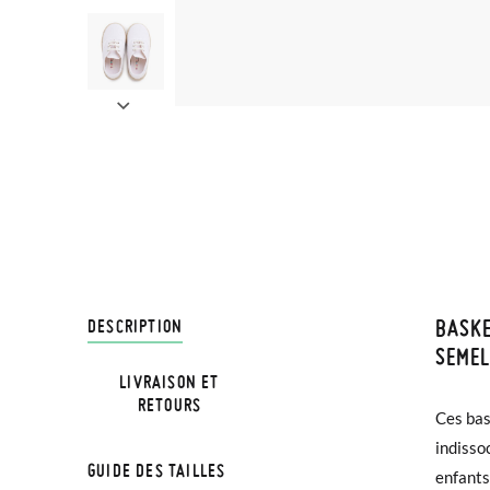
BASKE
LIVRA
DESCRIPTION
SEMEL
LIVRAISON ET
Chez Pi
REMARQU
RETOURS
Ces bas
4,95 € 
chaussu
indisso
avant 1
d'autre
GUIDE DES TAILLES
enfants