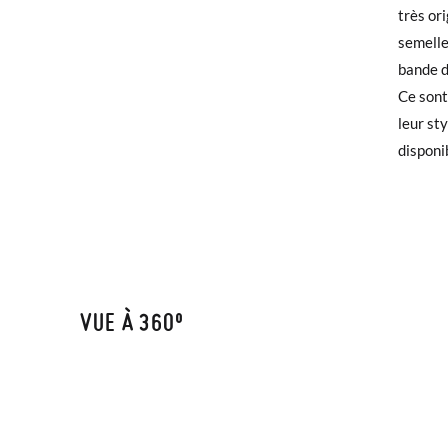
très or
Si vos 
semelle
demande
TAILLE
bande d
Ce sont
Si vous
CM
leur st
qu'invi
disponi
utilisé
Pour éc
puis pa
VUE À 360º