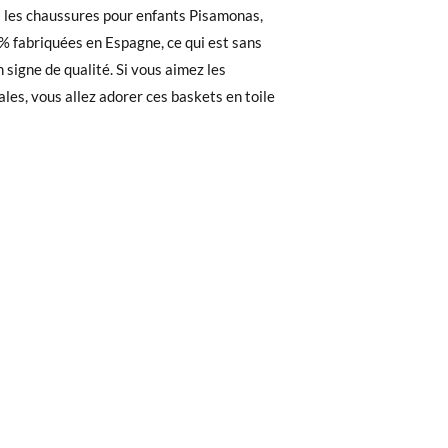
les chaussures pour enfants Pisamonas,
 recherchiez, vous pouvez facilement
% fabriquées en Espagne, ce qui est sans
32
33
34
35
36
37
38
 signe de qualité. Si vous aimez les
ales, vous allez adorer ces baskets en toile
e. Si vous avez passé commande en tant
1
20,8
21,4
22,1
22,7
23,4
24,1
24,8
 de commande ainsi que l'adresse e-mail
uement dans votre boîte de réception.
de poste en utilisant l'étiquette fournie,