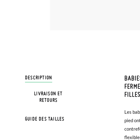
BABIE
LIVRA
DESCRIPTION
FERME
FILLE
LIVRAISON ET
Chez Pi
NOTE:
RETOURS
4,95 € 
chaussu
Les bab
avant 1
semelle
GUIDE DES TAILLES
pied on
contref
Si vos 
Chaussu
flexible
demande