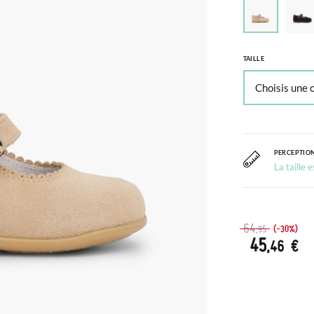
TAILLE
PERCEPTION
La taille 
64
(-30%)
,95
45
,46 €