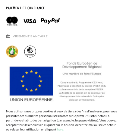
DEMANDER RETOUR
CLUB PISAMONAS
PAIEMENT ET CONFIANCE
CONTACT
BLOG & NEWS
HORAIRES
AVIS LÉGAL, CONFIDENCIALITÉ ET COOKIES
QUESTIONS FRÉQUENTES
GUIDE DE TAILLES
VIREMENT BANCAIRE
SOLDES
Nous utilisons nos propres cookies et ceux de tiers à des fins d'analyse et pour vous
présenter des publicités personnalisées basées sur le profil utilisateur établi à
partir de vos habitudes de navigation (par exemple, les pages visitées). Vous pouvez
accepter tous les cookies en cliquant sur le bouton 'Accepter' mais aussi les définir
ou refuser leur utilisation en cliquant
here.