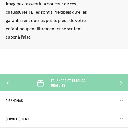
Imaginez ressentir la douceur de ces
chaussures ! Elles sont si flexibles qu'elles
garantissent que les petits pieds de votre
enfant bougent librement et se sentent
super à l'aise.
ÉCHANGES ET RETOURS
ÉC
GRATUITS
J
PISAMONAS
QUI SOMMES-NOUS?
ACHETER DES CHAUSSURES PISAMONAS
SERVICE CLIENT
OÙ EST MA COMMANDE?
LIVRAISON ET RETOURS