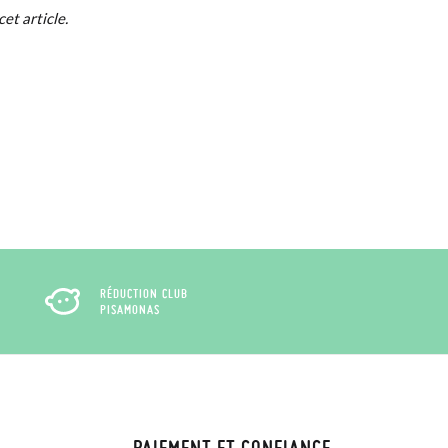
cet article.
e. Si vous avez passé commande en tant
 de commande ainsi que l'adresse e-mail
uement dans votre boîte de réception.
de poste en utilisant l'étiquette fournie,
RÉDUCTION CLUB
PISAMONAS
PAIEMENT ET CONFIANCE