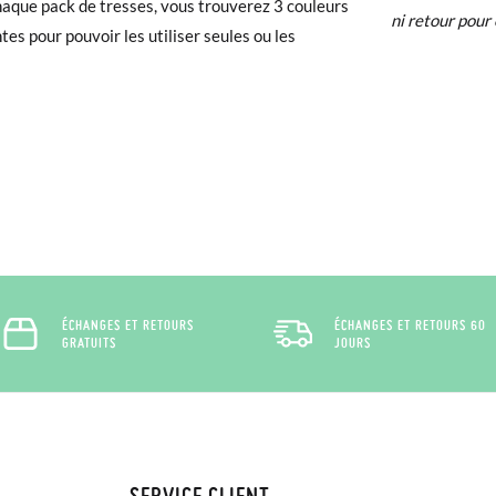
aque pack de tresses, vous trouverez 3 couleurs
ni retour pour 
ntes pour pouvoir les utiliser seules ou les
 avez un compte, connectez-vous simplement pour lancer la procédur
té, veuillez vous rendre sur notre page
Retours
et saisir votre numéro
e pour l'achat. Une étiquette de retour sera alors envoyée automatiq
hanger un article, veuillez retourner votre paire d'origine à un bureau 
ssez une nouvelle commande pour la taille ou le modèle souhaité.
ÉCHANGES ET RETOURS
ÉCHANGES ET RETOURS 60
GRATUITS
JOURS
SERVICE CLIENT