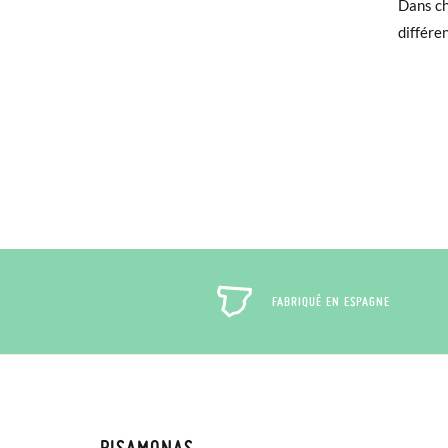
Dans ch
différe
Si vous
qu'invi
utilisé
Pour éc
puis pa
FABRIQUÉ EN ESPAGNE
PISAMONAS