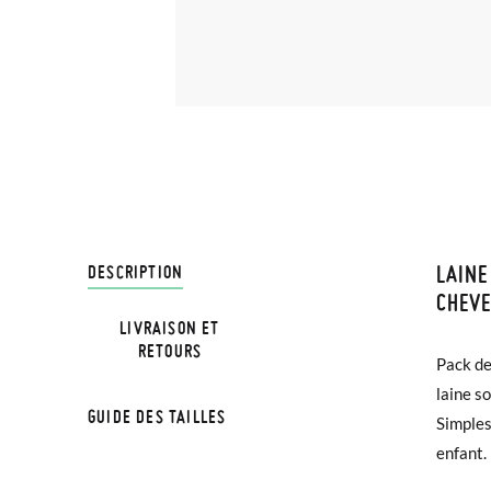
LAINE
LIVRA
DESCRIPTION
CHEV
LIVRAISON ET
Chez Pi
RETOURS
Pack de
4,95 € 
laine s
avant 1
GUIDE DES TAILLES
Simples
enfant.
Si vos 
demande