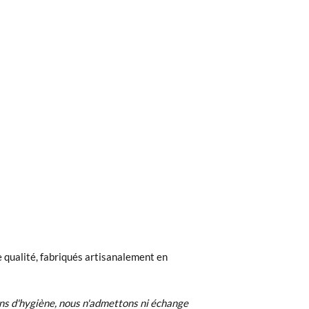
ieures à 40 €, la livraison standard coûte
ez noter que la commande doit être passée
 qualité, fabriqués artisanalement en
 recherchiez, vous pouvez facilement
ns d'hygiène, nous n'admettons ni échange